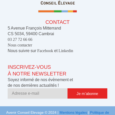
CONTACT
5 Avenue François Mitterrand
CS 5034, 59400 Cambrai
03 27 72 66 66
Nous contacter
Nous suivre sur
Facebook
et
Linkedin
INSCRIVEZ-VOUS
À NOTRE NEWSLETTER
Soyez informé de nos évènement et
de nos dernières actualités !
Adresse
Je m'abonne
e-
Alternative:
mail
Avenir Conseil Elevage © 2024 |
Mentions légales
|
Politique de